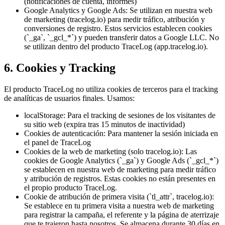
(notificaciones de cuenta, informes)
Google Analytics y Google Ads: Se utilizan en nuestra web
de marketing (tracelog.io) para medir tráfico, atribución y
conversiones de registro. Estos servicios establecen cookies
(`_ga`, `_gcl_*`) y pueden transferir datos a Google LLC. No
se utilizan dentro del producto TraceLog (app.tracelog.io).
6. Cookies y Tracking
El producto TraceLog no utiliza cookies de terceros para el tracking
de analíticas de usuarios finales. Usamos:
localStorage: Para el tracking de sesiones de los visitantes de
su sitio web (expira tras 15 minutos de inactividad)
Cookies de autenticación: Para mantener la sesión iniciada en
el panel de TraceLog
Cookies de la web de marketing (solo tracelog.io): Las
cookies de Google Analytics (`_ga`) y Google Ads (`_gcl_*`)
se establecen en nuestra web de marketing para medir tráfico
y atribución de registros. Estas cookies no están presentes en
el propio producto TraceLog.
Cookie de atribución de primera visita (`tl_attr`, tracelog.io):
Se establece en tu primera visita a nuestra web de marketing
para registrar la campaña, el referente y la página de aterrizaje
que te trajeron hasta nosotros. Se almacena durante 30 días en